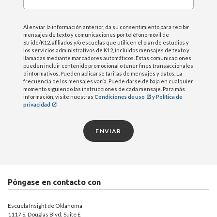
Deficiencia auditiva, incluida la sordera
Discapacidad intelectual
Al enviar la información anterior, da su consentimiento para recibir
mensajes de texto y comunicaciones por teléfono móvil de
Discapacidades múltiples
Stride/K12, afiliados y/o escuelas que utilicen el plan de estudios y
Deficiencias ortopédicas
los servicios administrativos de K12, incluidos mensajes de texto y
llamadas mediante marcadores automáticos. Estas comunicaciones
Otros problemas de salud
pueden incluir contenido promocional o tener fines transaccionales
o informativos. Pueden aplicarse tarifas de mensajes y datos. La
Problemas específicos de aprendizaje
frecuencia de los mensajes varía. Puede darse de baja en cualquier
Discapacidad del habla o del lenguaje
momento siguiendo las instrucciones de cada mensaje. Para más
información, visite nuestras
Condiciones de uso
y
Política de
Daño cerebral traumático
privacidad
Discapacidad visual, incluida la ceguera
ENVIAR
Si a través de las actividades de Child Find, se
identifica que un niño posiblemente tiene una
discapacidad y necesita servicios de educación
especial, ISOK puede solicitar el consentimiento de
Póngase en contacto con
los padres para evaluar al niño. Todas estas
evaluaciones se llevarán a cabo de conformidad con
Escuela Insight de Oklahoma
las leyes y reglamentos federales y estatales
1117 S. Douglas Blvd. Suite E