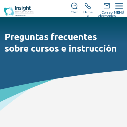
¡Todavía hay plazas disponibles para unirte a
nosotros en el curso escolar 2026-2027!
Descubre
Chat
Llame
Correo
MENÚ
cómo matricularte
.
a
electrónico
Preguntas frecuentes
sobre cursos e instrucción